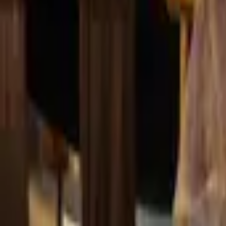
Compte
Je cherche
FR
-
EN
Connecte-toi