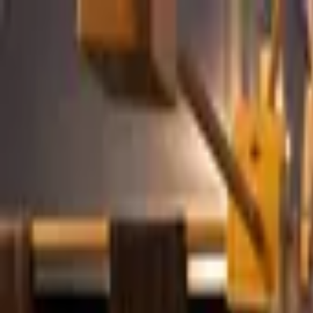
Publie / booste ton event
FR
-
EN
Explore
Agenda
Guides
Cherche
News
Favoris